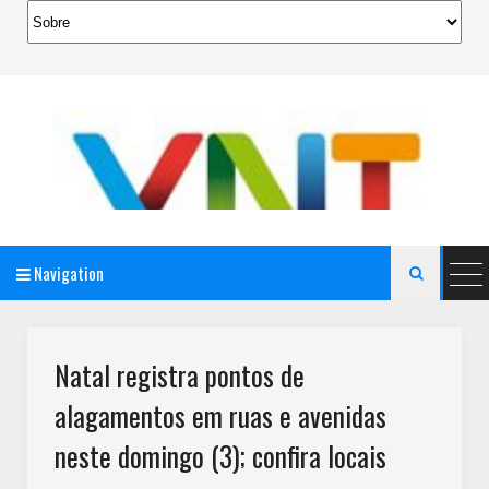
Navigation

AeroMag Blogger Template
Natal registra pontos de
alagamentos em ruas e avenidas
neste domingo (3); confira locais