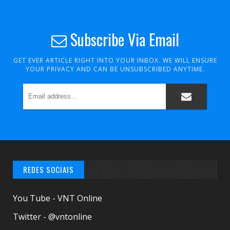
Subscribe Via Email
GET EVER ARTICLE RIGHT INTO YOUR INBOX. WE WILL ENSURE
YOUR PRIVACY AND CAN BE UNSUBSCRIBED ANYTIME.
REDES SOCIAIS
You Tube - VNT Online
Twitter - @vntonline