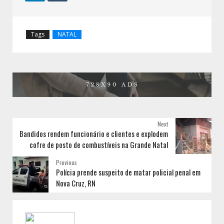
Tags
NATAL
Next
Bandidos rendem funcionário e clientes e explodem
cofre de posto de combustíveis na Grande Natal
Previous
Polícia prende suspeito de matar policial penal em
Nova Cruz, RN