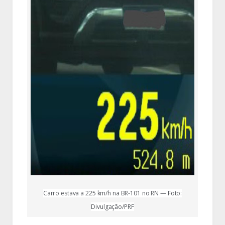
Carro estava a 225 km/h na BR-101 no RN — Foto:
Divulgação/PRF