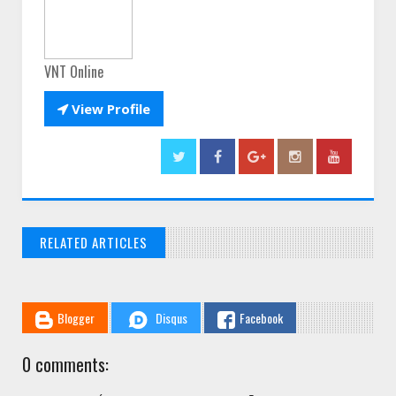
VNT Online

View Profile
RELATED ARTICLES
// THATS WHAT YOU MIGHT BE LOOKING FOR
Blogger
Disqus
Facebook
0 comments: