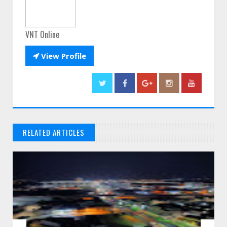
VNT Online

View Profile
RELATED ARTICLES
// THATS WHAT YOU MIGHT BE LOOKING FOR