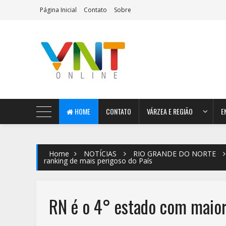
Página Inicial
Contato
Sobre
AeroMag Blogger Template
HOME
CONTATO
VÁRZEA E REGIÃO
E
Home
NOTÍCIAS
RIO GRANDE DO NORTE
ranking de mais perigoso do País
RN é o 4° estado com maior