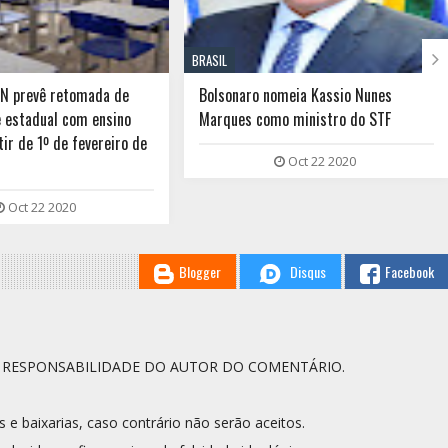

BRASIL
RN prevê retomada de
Bolsonaro nomeia Kassio Nunes
e estadual com ensino
Marques como ministro do STF
tir de 1º de fevereiro de
Oct 22 2020
Oct 22 2020
Blogger
Disqus
Facebook
A RESPONSABILIDADE DO AUTOR DO COMENTÁRIO.
s e baixarias, caso contrário não serão aceitos.