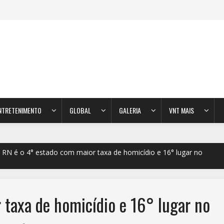
NTRETENIMENTO
GLOBAL
GALERIA
VNT MAIS
RN é o 4° estado com maior taxa de homicídio e 16° lugar no
 taxa de homicídio e 16° lugar no