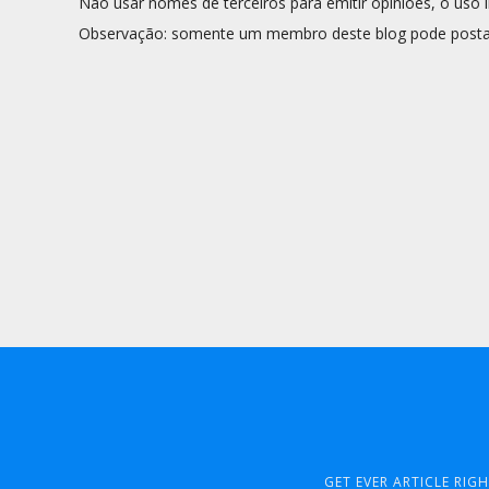
Não usar nomes de terceiros para emitir opiniões, o uso i
Observação: somente um membro deste blog pode posta
GET EVER ARTICLE RIG