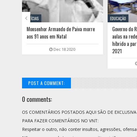

NOTÍCIAS
EDUCAÇÃO
são
Monsenhor Armando de Paiva morre
Governo do 
aos 91 anos em Natal
aulas na red
híbrido a par
Dec 18 2020
2021
POST A COMMENT:
0 comments:
OS COMENTÁRIOS POSTADOS AQUI SÃO DE EXCLUSIV
PARA FAZER COMENTÁRIOS NO VNT:
Respeitar o outro, não conter insultos, agressões, ofensa