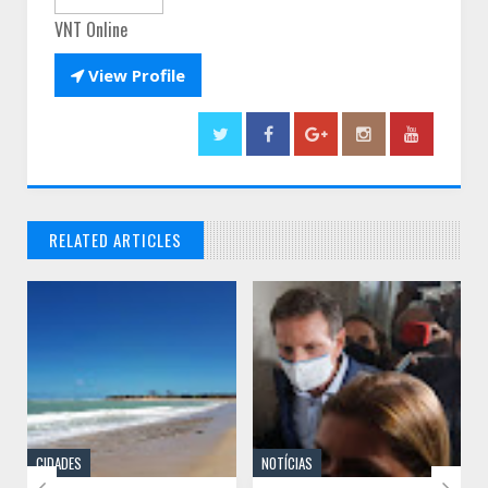
VNT Online

View Profile
RELATED ARTICLES
// THATS WHAT YOU MIGHT BE LOOKING FOR
CIDADES
NOTÍCIAS

