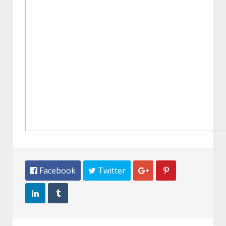
 Facebook
 Twitter



