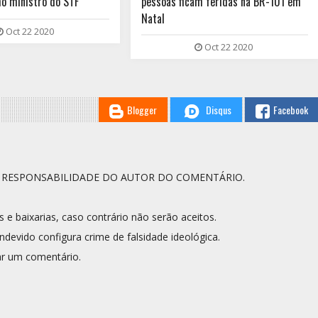
o ministro do STF
pessoas ficam feridas na BR-101 em
Natal
Oct 22 2020
Oct 22 2020
Blogger
Disqus
Facebook
A RESPONSABILIDADE DO AUTOR DO COMENTÁRIO.
s e baixarias, caso contrário não serão aceitos.
ndevido configura crime de falsidade ideológica.
r um comentário.