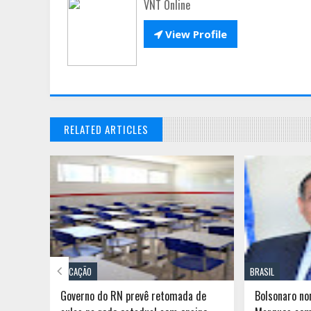
VNT Online

View Profile
RELATED ARTICLES

EDUCAÇÃO
BRASIL
morre
Governo do RN prevê retomada de
Bolsonaro no