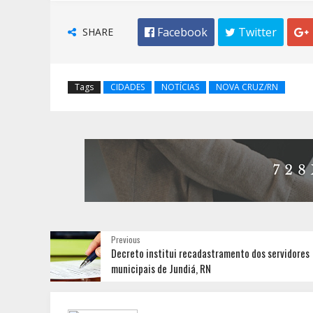
SHARE
 Facebook
 Twitter

Tags
CIDADES
NOTÍCIAS
NOVA CRUZ/RN
Previous
Decreto institui recadastramento dos servidores
municipais de Jundiá, RN