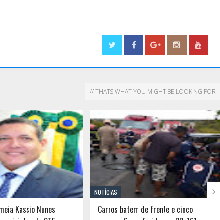
// THATS WHAT YOU MIGHT BE LOOKING FOR

NOTÍCIAS
meia Kassio Nunes
Carros batem de frente e cinco