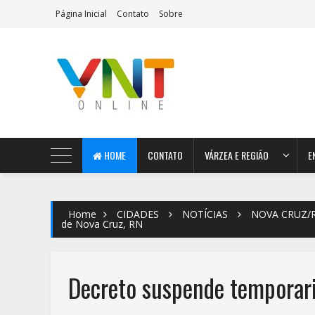
Página Inicial
Contato
Sobre
AeroMag Blogger Template
HOME
CONTATO
VÁRZEA E REGIÃO
E
Home
CIDADES
NOTÍCIAS
NOVA CRUZ/
de Nova Cruz, RN
Decreto suspende temporari