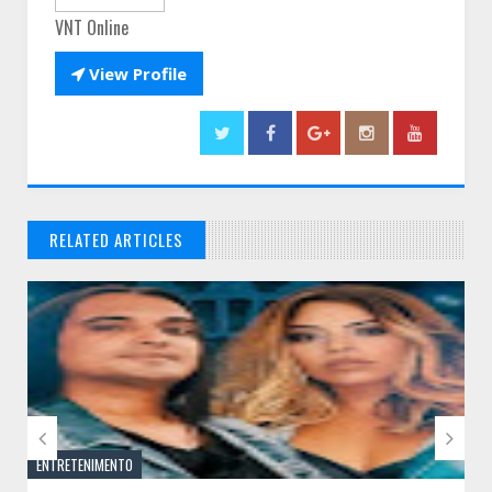
VNT Online

View Profile
RELATED ARTICLES
// THATS WHAT YOU MIGHT BE LOOKING FOR


ENTRETENIMENTO