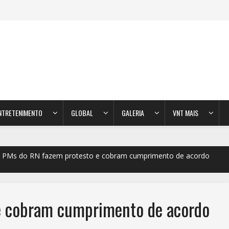
NTRETENIMENTO
GLOBAL
GALERIA
VNT MAIS
PMs do RN fazem protesto e cobram cumprimento de acordo
e cobram cumprimento de acordo