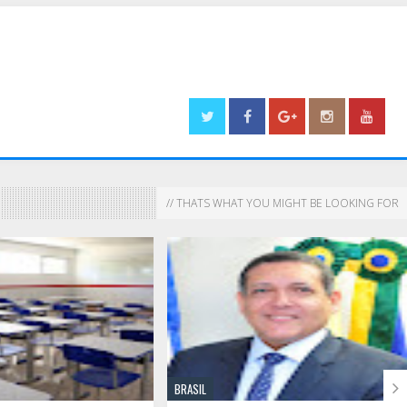
// THATS WHAT YOU MIGHT BE LOOKING FOR

BRASIL