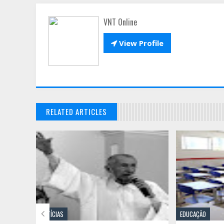
VNT Online

View Profile
RELATED ARTICLES

NOTÍCIAS
EDUCAÇÃO