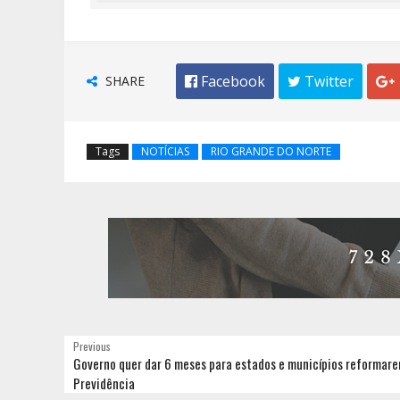
SHARE
 Facebook
 Twitter

Tags
NOTÍCIAS
RIO GRANDE DO NORTE
Previous
Governo quer dar 6 meses para estados e municípios reformar
Previdência