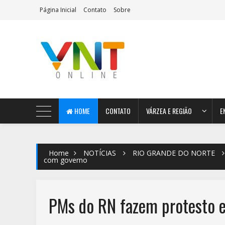
Página Inicial
Contato
Sobre
AeroMag Blogger Template
HOME
CONTATO
VÁRZEA E REGIÃO
E
Home
NOTÍCIAS
RIO GRANDE DO NORTE
com governo
PMs do RN fazem protesto 