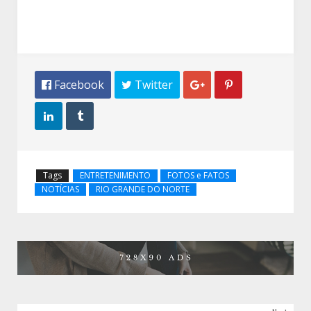
 Facebook
 Twitter




Tags
ENTRETENIMENTO
FOTOS e FATOS
NOTÍCIAS
RIO GRANDE DO NORTE