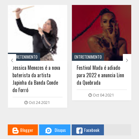
// THATS WHAT YOU MIGHT BE LOOKING FOR
ENTRETENIMENTO
ENTRETENIMENTO


Jéssica Menezes é a nova
Festival Mada é adiado
baterista da artista
para 2022 e anuncia Linn
Japinha da Banda Conde
da Quebrada
do Forró
Oct 04 2021
Oct 24 2021
Blogger
Disqus
Facebook