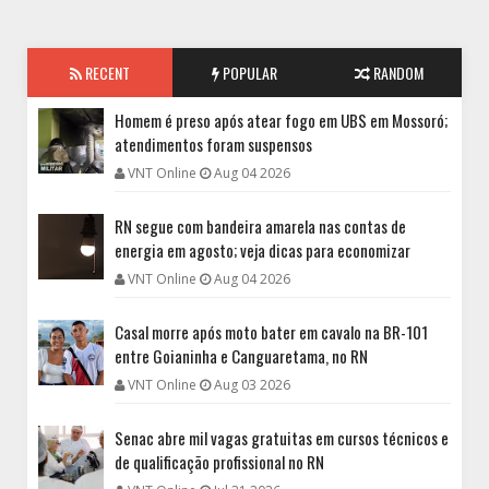
RECENT
POPULAR
RANDOM
Homem é preso após atear fogo em UBS em Mossoró;
atendimentos foram suspensos
VNT Online
Aug 04 2026
RN segue com bandeira amarela nas contas de
energia em agosto; veja dicas para economizar
VNT Online
Aug 04 2026
Casal morre após moto bater em cavalo na BR-101
entre Goianinha e Canguaretama, no RN
VNT Online
Aug 03 2026
Senac abre mil vagas gratuitas em cursos técnicos e
de qualificação profissional no RN