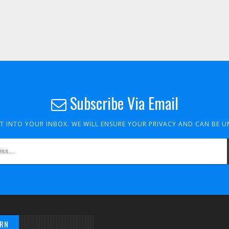
Subscribe Via Email
HT INTO YOUR INBOX. WE WILL ENSURE YOUR PRIVACY AND CAN BE 
/RN