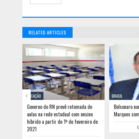
RELATED ARTICLES

EDUCAÇÃO
BRASIL
morre
Governo do RN prevê retomada de
Bolsonaro no
aulas na rede estadual com ensino
Marques com
híbrido a partir de 1º de fevereiro de
2021