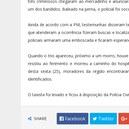
três criminosos chegaram ao mercadinho e anunciar
um dos bandidos. Baleado na perna, o policial foi soc
Ainda de acordo com a PM, testemunhas disseram ter 
que atenderam a ocorrência fizeram buscas e localiza
policiais armaram uma emboscada e ficaram esperand
Quando o trio apareceu, próximo a um morro, houve t
resistiu ao ferimento e morreu a caminho do hospi
desta sexta (25), moradores da região encontrar
identificados.
O taxista foi levado e ficou à disposição da Polícia Civ
SHARE
 Facebook
 Twitter
