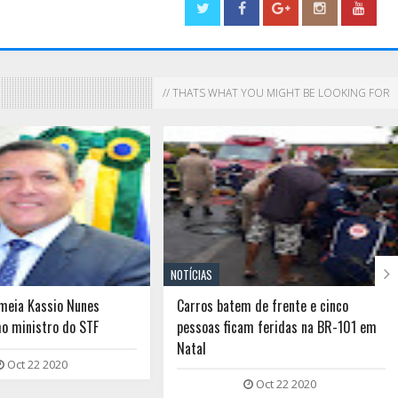
// THATS WHAT YOU MIGHT BE LOOKING FOR

NOTÍCIAS
meia Kassio Nunes
Carros batem de frente e cinco
o ministro do STF
pessoas ficam feridas na BR-101 em
Natal
Oct 22 2020
Oct 22 2020