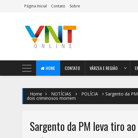
Página Inicial
Contato
Sobre
AeroMag Blogger Template
HOME
CONTATO
VÁRZEA E REGIÃO
E
Home
NOTÍCIAS
POLÍCIA
Sargento da PM l
dois criminosos morrem
Sargento da PM leva tiro ao 