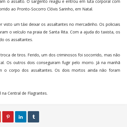
am o assalto. O sargento reagiu e entrou em luta corporal com
orrido ao Pronto-Socorro Clóvis Sarinho, em Natal.
visto um táxi deixar os assaltantes no mercadinho. Os policiais
ram o veículo na praia de Santa Rita. Com a ajuda do taxista, os
o os assaltantes.
roca de tiros. Ferido, um dos criminosos foi socorrido, mas não
tal. Os outros dois conseguiram fugir pelo morro. Já na manhã
am o corpo dos assaltantes. Os dois mortos ainda não foram
il na Central de Flagrantes.


