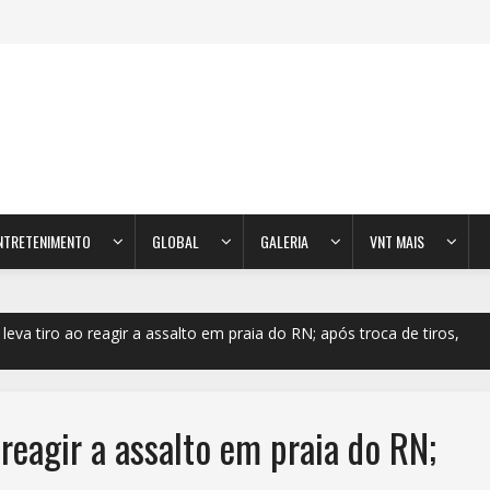
NTRETENIMENTO
GLOBAL
GALERIA
VNT MAIS
eva tiro ao reagir a assalto em praia do RN; após troca de tiros,
reagir a assalto em praia do RN;