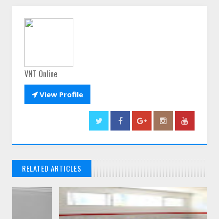
VNT Online

View Profile
RELATED ARTICLES
// THATS WHAT YOU MIGHT BE LOOKING FOR