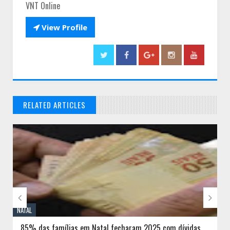
VNT Online

View Profile
RELATED ARTICLES
// THATS WHAT YOU MIGHT BE LOOKING FOR


NATAL
85% das famílias em Natal fecharam 2025 com dívidas,