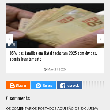
// THATS WHAT YOU MIGHT BE LOOKING FOR


NATAL
85% das famílias em Natal fecharam 2025 com dívidas,
aponta levantamento
May 21 2026
Blogger
Disqus
Facebook
0 comments:
OS COMENTÁRIOS POSTADOS AQUI SÃO DE EXCLUSIVA