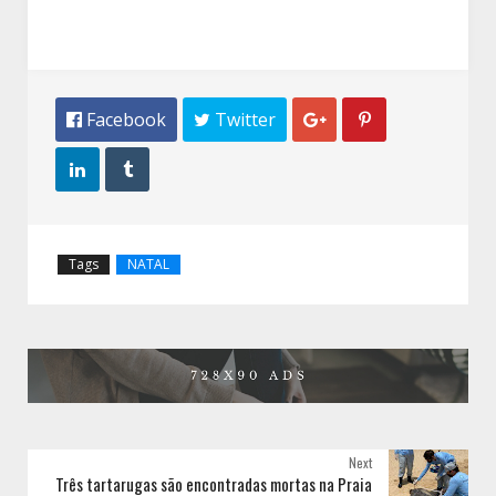
 Facebook
 Twitter




Tags
NATAL
Next
Três tartarugas são encontradas mortas na Praia